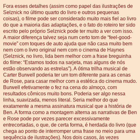
Fora esses detalhes (assim como papel das ilustrações de
Selznick no último quarto do livro e outros pequenas
coisas), o filme pode ser considerado muito mais fiel ao livro
do que a maioria das adaptações, e o fato do roteiro ter sido
escrito pelo próprio Selznick pode ter muito a ver com isso.
A maior diferença talvez seja num certo tom de “feel-good-
movie” com toques de auto ajuda que não casa muito bem
nem com o livro original nem com o cinema de Haynes
(Selznick, no livro, lida bem melhor com a frase breguinha
do filme: “Estamos todos na sarjeta, mas alguns de nós
estão observando as estrelas”). A ótima trilha musical de
Carter Burwell poderia ter um tom diferente para as cenas
de Rose, para casar melhor com a estética do cinema mudo.
Burwell efetivamente o fez na cena do almoço, com
resultados cômicos muito bons. Poderia ser algo nessa
linha, suavizada, menos literal. Seria melhor do que
exatamente a mesma assinatura musical que a história de
Ben. A forma como a montagem alterna as narrativas de Ben
e Rose pode por vezes parecer excessivamente
entrecortadas, o que, de certa forma, é herdada do livro (que
chega ao ponto de interromper uma frase no meio para uma
sequência de ilustrações). Nos dois casos, às vezes