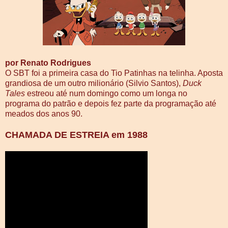
por Renato Rodrigues
O SBT foi a primeira casa do Tio Patinhas na telinha. Aposta
grandiosa de um outro milionário (Silvio Santos),
Duck
Tales
estreou até num domingo como um longa no
programa do patrão e depois fez parte da programação até
meados dos anos 90.
CHAMADA DE ESTREIA em 1988