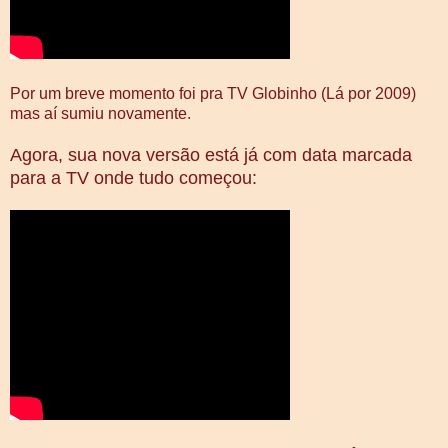
Por um breve momento foi pra TV Globinho (Lá por 2009)
mas aí sumiu novamente.
Agora, sua nova versão está já com data marcada
para a TV onde tudo começou: