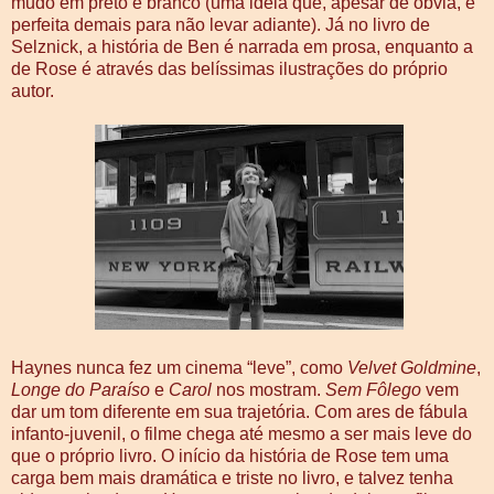
mudo em preto e branco (uma ideia que, apesar de óbvia, é
perfeita demais para não levar adiante). Já no livro de
Selznick, a história de Ben é narrada em prosa, enquanto a
de Rose é através das belíssimas ilustrações do próprio
autor.
Haynes nunca fez um cinema “leve”, como
Velvet Goldmine
,
Longe do Paraíso
e
Carol
nos mostram.
Sem Fôlego
vem
dar um tom diferente em sua trajetória. Com ares de fábula
infanto-juvenil, o filme chega até mesmo a ser mais leve do
que o próprio livro. O início da história de Rose tem uma
carga bem mais dramática e triste no livro, e talvez tenha