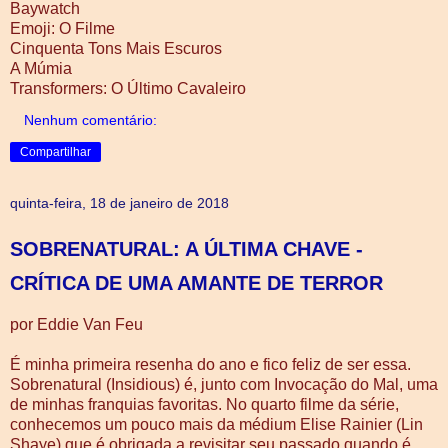
Baywatch
Emoji: O Filme
Cinquenta Tons Mais Escuros
A Múmia
Transformers: O Último Cavaleiro
Nenhum comentário:
Compartilhar
quinta-feira, 18 de janeiro de 2018
SOBRENATURAL: A ÚLTIMA CHAVE -
CRÍTICA DE UMA AMANTE DE TERROR
por Eddie Van Feu
É minha primeira resenha do ano e fico feliz de ser essa.
Sobrenatural (Insidious) é, junto com Invocação do Mal, uma
de minhas franquias favoritas. No quarto filme da série,
conhecemos um pouco mais da médium Elise Rainier (Lin
Shaye) que é obrigada a revisitar seu passado quando é