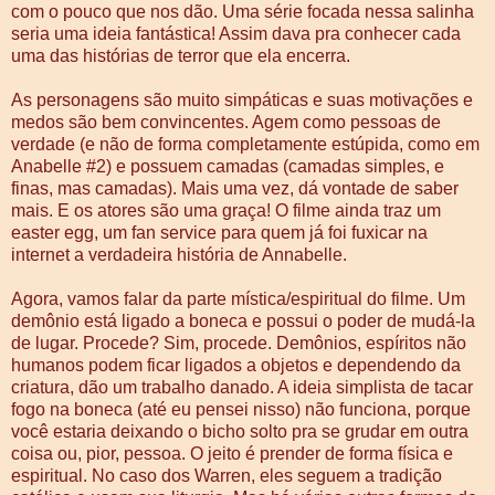
com o pouco que nos dão. Uma série focada nessa salinha
seria uma ideia fantástica! Assim dava pra conhecer cada
uma das histórias de terror que ela encerra.
As personagens são muito simpáticas e suas motivações e
medos são bem convincentes. Agem como pessoas de
verdade (e não de forma completamente estúpida, como em
Anabelle #2) e possuem camadas (camadas simples, e
finas, mas camadas). Mais uma vez, dá vontade de saber
mais. E os atores são uma graça! O filme ainda traz um
easter egg, um fan service para quem já foi fuxicar na
internet a verdadeira história de Annabelle.
Agora, vamos falar da parte mística/espiritual do filme. Um
demônio está ligado a boneca e possui o poder de mudá-la
de lugar. Procede? Sim, procede. Demônios, espíritos não
humanos podem ficar ligados a objetos e dependendo da
criatura, dão um trabalho danado. A ideia simplista de tacar
fogo na boneca (até eu pensei nisso) não funciona, porque
você estaria deixando o bicho solto pra se grudar em outra
coisa ou, pior, pessoa. O jeito é prender de forma física e
espiritual. No caso dos Warren, eles seguem a tradição