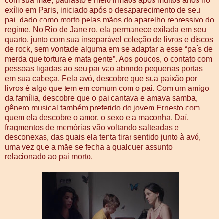
com sua mãe, padrasto e meio irmãos após muitos anos no
exílio em Paris, iniciado após o desaparecimento de seu
pai, dado como morto pelas mãos do aparelho repressivo do
regime. No Rio de Janeiro, ela permanece exilada em seu
quarto, junto com sua inseparável coleção de livros e discos
de rock, sem vontade alguma em se adaptar a esse “país de
merda que tortura e mata gente”. Aos poucos, o contato com
pessoas ligadas ao seu pai vão abrindo pequenas portas
em sua cabeça. Pela avó, descobre que sua paixão por
livros é algo que tem em comum com o pai. Com um amigo
da família, descobre que o pai cantava e amava samba,
gênero musical também preferido do jovem Ernesto com
quem ela descobre o amor, o sexo e a maconha. Daí,
fragmentos de memórias vão voltando salteadas e
desconexas, das quais ela tenta tirar sentido junto à avó,
uma vez que a mãe se fecha a qualquer assunto
relacionado ao pai morto.