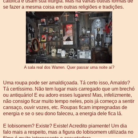
católica e usam sua liturgia. Mas há várias outras formas de
se fazer a mesma coisa em outras religiões e tradições.
A sala real dos Warren. Quer passar uma noite aí?
Uma roupa pode ser amaldiçoada. Tá certo isso, Arnaldo?
Tá certíssimo. Não tem lugar mais carregado que um brechó
ou antiquário! E eu adoro esses lugares! Mas, infelizmente,
não consigo ficar muito tempo neles, pois já começo a sentir
cansaço, ouvir vozes, etc. Roupas ficam impregnadas de
energia e se o seu dono faleceu, a energia dele fica lá.
E lobisomem? Existe? Existe! Acredito piamente! Um dia
falo mais a respeito, mas a figura do lobisomem utilizada no