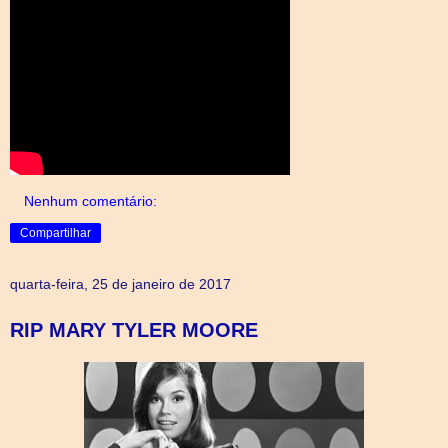
Nenhum comentário:
Compartilhar
quarta-feira, 25 de janeiro de 2017
RIP MARY TYLER MOORE