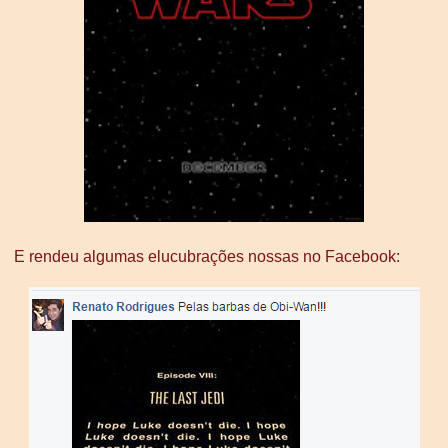
E rendeu algumas elucubrações nossas no Facebook: