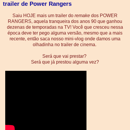
trailer de Power Rangers
Saiu HOJE mais um trailer do
remake
dos POWER
RANGERS, aquela tranqueira dos anos 90 que ganhou
dezenas de temporadas na TV! Você que cresceu nessa
época deve ter pego alguma versão, mesmo que a mais
recente, então saca nosso mini-vlog onde damos uma
olhadinha no trailer de cinema.
Será que vai prestar?
Será que já prestou alguma vez?