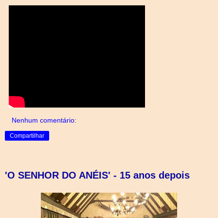
Nenhum comentário:
Compartilhar
'O SENHOR DO ANÉIS' - 15 anos depois