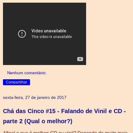
Nenhum comentário:
Compartilhar
sexta-feira, 27 de janeiro de 2017
Chá das Cinco #15 - Falando de Vinil e CD -
parte 2 (Qual o melhor?)