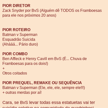
PIOR DIRETOR
Zack Snyder por BvS (Alguém dê TODOS os Framboesas
para ele nos próximos 20 anos)
PIOR ROTEIRO
Batman v Superman
Esquadrão Suicida
(Ahááá... Pário duro)
PIOR COMBO
Ben Affleck e Henry Cavill em BvS (É... Chuva de
Framboesas para os dois!)
+
Otros coitados
PIOR PREQUEL, REMAKE OU SEQUÊNCIA
Batman v Superman (Ele, ele, ele, sempre ele!!!)
+ outras merdas por aí!
Cara, se BvS levar todas essa estatuetas vai ter
suicídio coletivo na comunidade de quadrinhos!