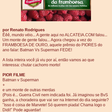
por Renato Rodrigues
Êêê, mundo véio... A gente aqui no ALCATEIA.COM falou...
Um monte de gente falou... Agora chegou a vez do
FRAMBOESA DE OURO, aquele prêmio do PIORES do
ano falar: Batman Vs Superman FEDE!
A lista inteira você já viu por aí, então vamos ao que
interessa: chutar cachorro morto!
PIOR FILME
Batman v Superman
+
e um monte de outras merdas
(Pois é... Guerra Civil nem indicada foi. Já imaginou se BvS
ganha, a choradeira que vai ser na Internet do dia seguinte?
"Isso é coisa de Marvete! Só querem piada! Chama logo o
Didi!" Pode aguardar!