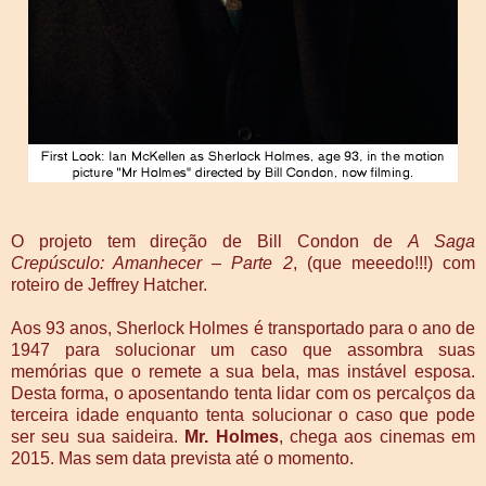
O projeto tem direção de Bill Condon de
A Saga
Crepúsculo: Amanhecer – Parte 2
, (que meeedo!!!) com
roteiro de Jeffrey Hatcher.
Aos 93 anos, Sherlock Holmes é transportado para o ano de
1947 para solucionar um caso que assombra suas
memórias que o remete a sua bela, mas instável esposa.
Desta forma, o aposentando tenta lidar com os percalços da
terceira idade enquanto tenta solucionar o caso que pode
ser seu sua saideira.
Mr. Holmes
, chega aos cinemas em
2015. Mas sem data prevista até o momento.