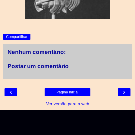
Compartilhar
Nenhum comentário:
Postar um comentário
‹
›
Página inicial
Ver versão para a web