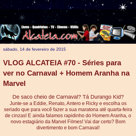
sábado, 14 de fevereiro de 2015
VLOG ALCATEIA #70 - Séries para
ver no Carnaval + Homem Aranha na
Marvel
De saco cheio de Carnaval? Tá Durango Kid?
Junte-se a Eddie, Renato, Antero e Ricky e escolha os
seriado que para você fazer a sua maratona até quarta-feira
de cinzas! E ainda falamos rapidinho do Homem Aranha, o
novo estagiário da Marvel Filmes! Vai dar certo? Bom
divertimento e bom Carnaval!