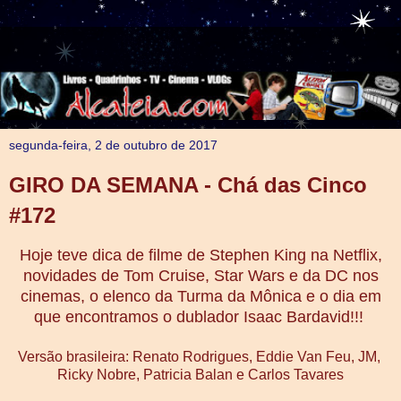
segunda-feira, 2 de outubro de 2017
GIRO DA SEMANA - Chá das Cinco
#172
Hoje teve dica de filme de Stephen King na Netflix,
novidades de Tom Cruise, Star Wars e da DC nos
cinemas, o elenco da Turma da Mônica e o dia em
que encontramos o dublador Isaac Bardavid!!!
Versão brasileira: Renato Rodrigues, Eddie Van Feu, JM, 
Ricky Nobre, Patricia Balan e Carlos Tavares