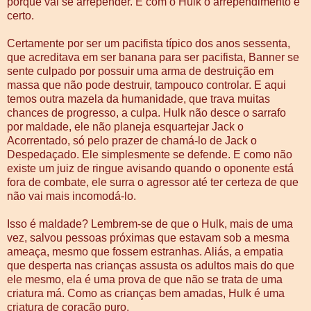
porque vai se arrepender. E com o Hulk o arrependimento é
certo.
Certamente por ser um pacifista típico dos anos sessenta,
que acreditava em ser banana para ser pacifista, Banner se
sente culpado por possuir uma arma de destruição em
massa que não pode destruir, tampouco controlar. E aqui
temos outra mazela da humanidade, que trava muitas
chances de progresso, a culpa. Hulk não desce o sarrafo
por maldade, ele não planeja esquartejar Jack o
Acorrentado, só pelo prazer de chamá-lo de Jack o
Despedaçado. Ele simplesmente se defende. E como não
existe um juiz de ringue avisando quando o oponente está
fora de combate, ele surra o agressor até ter certeza de que
não vai mais incomodá-lo.
Isso é maldade? Lembrem-se de que o Hulk, mais de uma
vez, salvou pessoas próximas que estavam sob a mesma
ameaça, mesmo que fossem estranhas. Aliás, a empatia
que desperta nas crianças assusta os adultos mais do que
ele mesmo, ela é uma prova de que não se trata de uma
criatura má. Como as crianças bem amadas, Hulk é uma
criatura de coração puro.