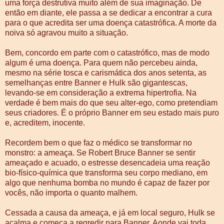
uma força destrutiva muito além de sua imaginação. De
então em diante, ele passa a se dedicar a encontrar a cura
para o que acredita ser uma doença catastrófica. A morte da
noiva só agravou muito a situação.
Bem, concordo em parte com o catastrófico, mas de modo
algum é uma doença. Para quem não percebeu ainda,
mesmo na série tosca e carismática dos anos setenta, as
semelhanças entre Banner e Hulk são gigantescas,
levando-se em consideração a extrema hipertrofia. Na
verdade é bem mais do que seu alter-ego, como pretendiam
seus criadores. É o próprio Banner em seu estado mais puro
e, acreditem, inocente.
Recordem bem o que faz o médico se transformar no
monstro: a ameaça. Se Robert Bruce Banner se sentir
ameaçado e acuado, o estresse desencadeia uma reação
bio-físico-química que transforma seu corpo mediano, em
algo que nenhuma bomba no mundo é capaz de fazer por
vocês, não importa o quanto malhem.
Cessada a causa da ameaça, e já em local seguro, Hulk se
acalma e começa a regredir para Banner. Aonde vai toda