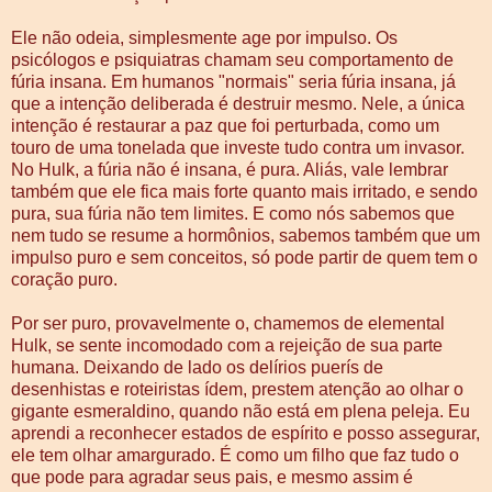
Ele não odeia, simplesmente age por impulso. Os
psicólogos e psiquiatras chamam seu comportamento de
fúria insana. Em humanos "normais" seria fúria insana, já
que a intenção deliberada é destruir mesmo. Nele, a única
intenção é restaurar a paz que foi perturbada, como um
touro de uma tonelada que investe tudo contra um invasor.
No Hulk, a fúria não é insana, é pura. Aliás, vale lembrar
também que ele fica mais forte quanto mais irritado, e sendo
pura, sua fúria não tem limites. E como nós sabemos que
nem tudo se resume a hormônios, sabemos também que um
impulso puro e sem conceitos, só pode partir de quem tem o
coração puro.
Por ser puro, provavelmente o, chamemos de elemental
Hulk, se sente incomodado com a rejeição de sua parte
humana. Deixando de lado os delírios puerís de
desenhistas e roteiristas ídem, prestem atenção ao olhar o
gigante esmeraldino, quando não está em plena peleja. Eu
aprendi a reconhecer estados de espírito e posso assegurar,
ele tem olhar amargurado. É como um filho que faz tudo o
que pode para agradar seus pais, e mesmo assim é