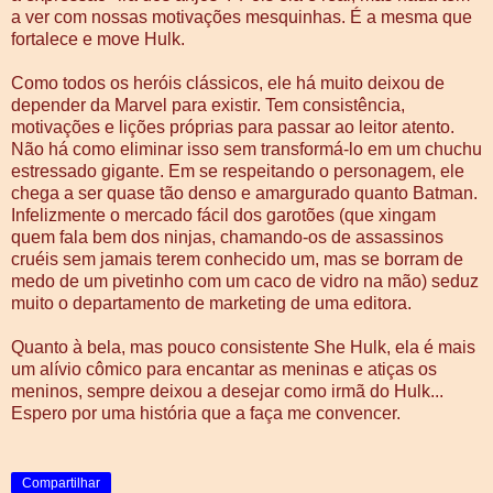
a ver com nossas motivações mesquinhas. É a mesma que
fortalece e move Hulk.
Como todos os heróis clássicos, ele há muito deixou de
depender da Marvel para existir. Tem consistência,
motivações e lições próprias para passar ao leitor atento.
Não há como eliminar isso sem transformá-lo em um chuchu
estressado gigante. Em se respeitando o personagem, ele
chega a ser quase tão denso e amargurado quanto Batman.
Infelizmente o mercado fácil dos garotões (que xingam
quem fala bem dos ninjas, chamando-os de assassinos
cruéis sem jamais terem conhecido um, mas se borram de
medo de um pivetinho com um caco de vidro na mão) seduz
muito o departamento de marketing de uma editora.
Quanto à bela, mas pouco consistente She Hulk, ela é mais
um alívio cômico para encantar as meninas e atiças os
meninos, sempre deixou a desejar como irmã do Hulk...
Espero por uma história que a faça me convencer.
Compartilhar