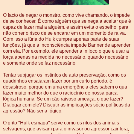
O facto de negar o monstro, como vive chamando, o impede
de se conhecer. É como alguém que se nega a aceitar que é
capaz de fazer mal a alguém, e assim evita o espelho, para
não correr o risco de se encarar em um momento de raiva.
Com isso a fúria do Hulk cumpre apenas parte de suas
funções, já que a inconsciência impede Banner de aprender
com ela. Por exemplo, ele aprenderia in loco o que é usar a
força apenas na medida no necessário, quando necessário
e somente onde se faz necessário.
Tentar subjugar os instintos de auto preservação, como os
quadrinhos ensaiaram fazer por um curto período, é
desastroso, porque em uma emergência eles sabem o qua
fazer muito melhor do que o raciocínio de nossa parca
lógica humana. Se um cão raivoso ameaça, o que fazer?
Dialogar com ele? Discutir as implicações sócio políticas da
agressão? Não seria lógico.
O grito "Hulk esmaga" serve como os ritos dos animais
selvagens, que avisam para o invasor ou agressor cair fora,