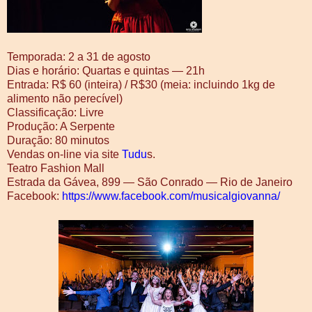
Temporada: 2 a 31 de agosto
Dias e horário: Quartas e quintas ― 21h
Entrada: R$ 60 (inteira) / R$30 (meia: incluindo 1kg de
alimento não perecível)
Classificação: Livre
Produção: A Serpente
Duração: 80 minutos
Vendas on-line via site
Tudu
s.
Teatro Fashion Mall
Estrada da Gávea, 899 ― São Conrado ― Rio de Janeiro
Facebook:
https://www.facebook.com/musicalgiovanna/