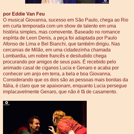
por Eddie Van Feu
O musical Giovanna, sucesso em São Paulo, chega ao Rio
em curta temporada com um show de talento em uma
história simples, mas comovente. Baseado no romance
espírita de Leon Denis, a peça foi adaptada por Paulo
Afonso de Lima e Bel Bianchi, que também dirigiu. Nas
cercanias de Milão, em uma cidadezinha chamada
Lombardia, um nobre francês e desiludido chega
procurando por amigos de seus pais. É recebido pelo
animado casal de ciganos Lucia e Genaro e acaba por
conhecer um anjo em terra, a bela e boa Giovanna.
Considerando que os dois são as pessoas mais bonitas da
Itália, é claro que se apaixonam, enquanto Lucia persegue
implacavelmente Genaro, que não é fã de casamento.