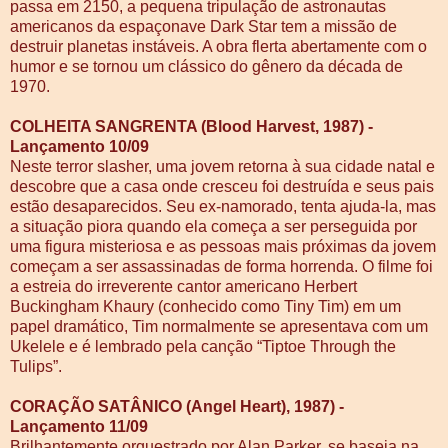
passa em 2150, a pequena tripulação de astronautas
americanos da espaçonave Dark Star tem a missão de
destruir planetas instáveis. A obra flerta abertamente com o
humor e se tornou um clássico do gênero da década de
1970.
COLHEITA SANGRENTA (Blood Harvest, 1987) -
Lançamento 10/09
Neste terror slasher, uma jovem retorna à sua cidade natal e
descobre que a casa onde cresceu foi destruída e seus pais
estão desaparecidos. Seu ex-namorado, tenta ajuda-la, mas
a situação piora quando ela começa a ser perseguida por
uma figura misteriosa e as pessoas mais próximas da jovem
começam a ser assassinadas de forma horrenda. O filme foi
a estreia do irreverente cantor americano Herbert
Buckingham Khaury (conhecido como Tiny Tim) em um
papel dramático, Tim normalmente se apresentava com um
Ukelele e é lembrado pela canção “Tiptoe Through the
Tulips”.
CORAÇÃO SATÂNICO (Angel Heart), 1987) -
Lançamento 11/09
Brilhantemente orquestrado por Alan Parker, se baseia na