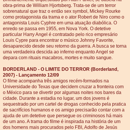
obra-prima de William Hjortsberg. Trata-se de um terror
sobrenatural que traz o então sex symbol, Mickey Rourke
como protagonista da trama e o ator Robert de Niro como o
antagonista Louis Cyphre em uma atuação diabólica. O
enredo se passa em 1955, em Nova York. O detetive
particular Harry Angel é contratado pelo rico empresário
Louis Cypre para encontrar o músico Johnny Favorite,
desaparecido desde seu retorno da guerra. A busca se torna
uma verdadeira descida ao inferno enquanto Angel se
depara com rituais macabros, mortes e muito sangue.
BORDERLAND - O LIMITE DO TERROR (Borderland,
2007) - Lançamento 12/09
O filme acompanha três amigos recém-formados na
Universidade do Texas que decidem cruzar a fronteira com
o México para se divertir por algumas noites nos bares da
cidade. Durante a estadia no lugar, um dos jovens é
sequestrado por um cartel de drogas conhecido pela pratica
de sacrifícios humanos e os amigo precisarão contar com a
ajuda de um detetive que persegue os criminosos há mais
de um ano. A trama do filme é inspirada na história de um
dos homens mais procurados pelo FBI, Adolfo de Jesús