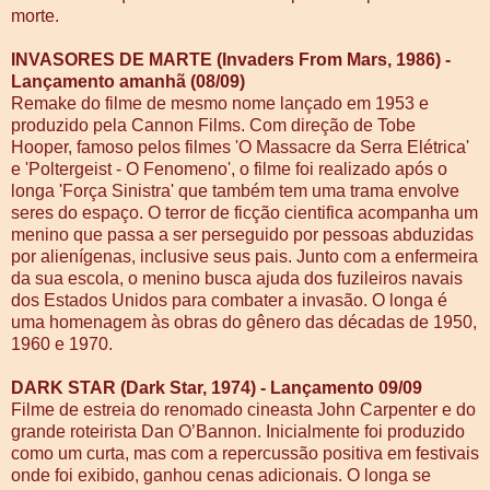
morte.
INVASORES DE MARTE (Invaders From Mars, 1986) -
Lançamento amanhã (08/09)
Remake do filme de mesmo nome lançado em 1953 e
produzido pela Cannon Films. Com direção de Tobe
Hooper, famoso pelos filmes 'O Massacre da Serra Elétrica'
e 'Poltergeist - O Fenomeno', o filme foi realizado após o
longa 'Força Sinistra' que também tem uma trama envolve
seres do espaço. O terror de ficção cientifica acompanha um
menino que passa a ser perseguido por pessoas abduzidas
por alienígenas, inclusive seus pais. Junto com a enfermeira
da sua escola, o menino busca ajuda dos fuzileiros navais
dos Estados Unidos para combater a invasão. O longa é
uma homenagem às obras do gênero das décadas de 1950,
1960 e 1970.
DARK STAR (Dark Star, 1974) - Lançamento 09/09
Filme de estreia do renomado cineasta John Carpenter e do
grande roteirista Dan O’Bannon. Inicialmente foi produzido
como um curta, mas com a repercussão positiva em festivais
onde foi exibido, ganhou cenas adicionais. O longa se