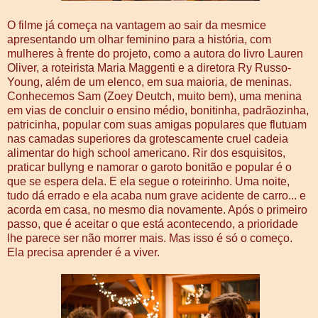
O filme já começa na vantagem ao sair da mesmice
apresentando um olhar feminino para a história, com
mulheres à frente do projeto, como a autora do livro Lauren
Oliver, a roteirista Maria Maggenti e a diretora Ry Russo-
Young, além de um elenco, em sua maioria, de meninas.
Conhecemos Sam (Zoey Deutch, muito bem), uma menina
em vias de concluir o ensino médio, bonitinha, padrãozinha,
patricinha, popular com suas amigas populares que flutuam
nas camadas superiores da grotescamente cruel cadeia
alimentar do high school americano. Rir dos esquisitos,
praticar bullyng e namorar o garoto bonitão e popular é o
que se espera dela. E ela segue o roteirinho. Uma noite,
tudo dá errado e ela acaba num grave acidente de carro... e
acorda em casa, no mesmo dia novamente. Após o primeiro
passo, que é aceitar o que está acontecendo, a prioridade
lhe parece ser não morrer mais. Mas isso é só o começo.
Ela precisa aprender é a viver.