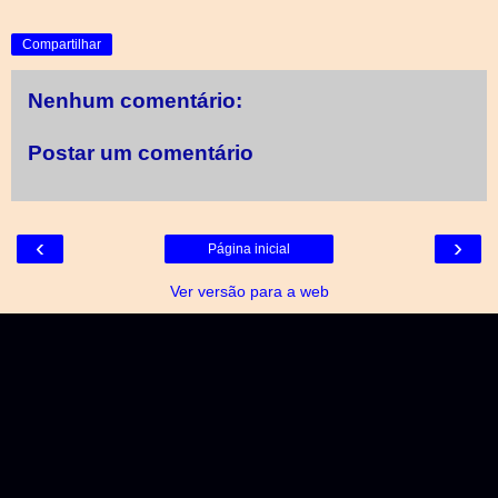
Compartilhar
Nenhum comentário:
Postar um comentário
‹
›
Página inicial
Ver versão para a web