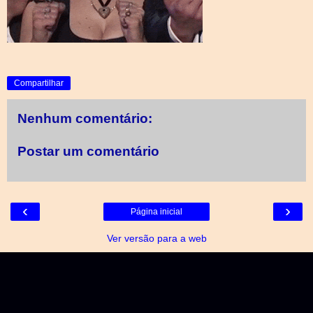
Compartilhar
Nenhum comentário:
Postar um comentário
‹
›
Página inicial
Ver versão para a web